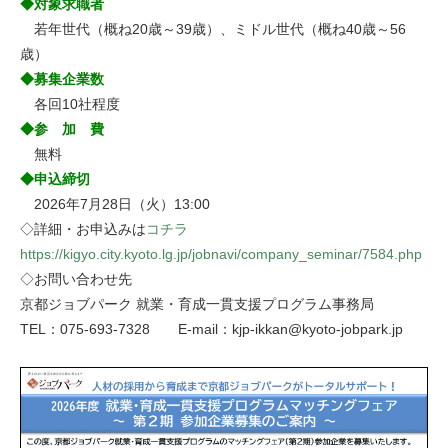
◆対象求職者
若年世代（概ね20歳～39歳）、ミドル世代（概ね40歳～56
歳）
◆募集企業数
各回10社程度
◆参 加 費
無料
◆申込締切
2026年7月28日（火）13:00
◇詳細・お申込みは
コチラ
https://kigyo.city.kyoto.lg.jp/jobnavi/company_seminar/7584.php
◇お問い合わせ先
京都ジョブパーク 就業・育成一貫支援プログラム事務局
TEL：075-693-7328 E-mail：kjp-ikkan@kyoto-jobpark.jp