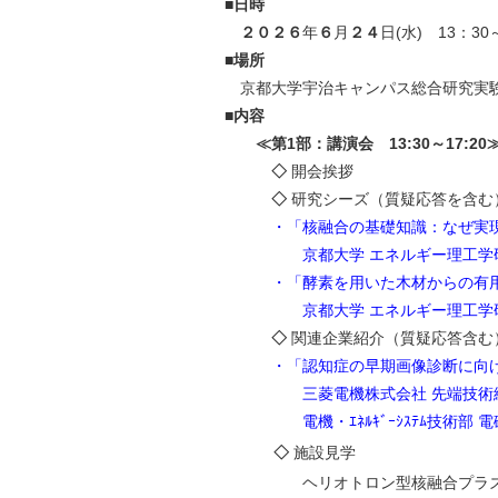
■日時
２０２６
年
６
月
２４
日(水) 13：30
■場所
京都大学宇治キャンパス総合研究実験
■内容
≪第1部：講演会 13:30～17:20
◇
開会挨拶
◇
研究シーズ（質疑応答を含む
・「核融合の基礎知識：なぜ実
京都大学 エネルギー理工学研究所
・「酵素を用いた木材からの有
京都大学 エネルギー理工学研究所
◇
関連企業紹介（質疑応答含む
・「認知症の早期画像診断に向け
三菱電機株式会社 先端技術総
電機・ｴﾈﾙｷﾞｰｼｽﾃﾑ技術部 電磁気
◇
施設見学
ヘリオトロン型核融合プラズマ実