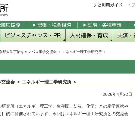
き
庫制度
会
度
ビジネスチャンス・PR
にっぽんe物産市
京都宇治土産.com
外国人観光客販売支援ツール
チラシ同封サービス
多言語対応 京都宇治観光マップ
タウンマップ宇治
ビジネスモール
人材確保・育成
パソコン教室
パソコン教室 よくある質問
パソコン教室 受講費用
検定試験と講習会
検定試験情報
簿記検定WEB申込み
検定試験Q&A・講習会情報
宇治市会社説明会
共済・
ビジネ
業務災
休業補
中小企
小規模
特定退
優良従
PETが
京都大学宇治キャンパス産学交流会 ＜ エネルギー理工学研究所 ＞
交流会 ＜ エネルギー理工学研究所 ＞
2026年4月22日
研究所（エネルギー理工学、生存圏、防災、化学）との産学連携や
を目的に開催されています。今回はエネルギー理工研究所との交流会