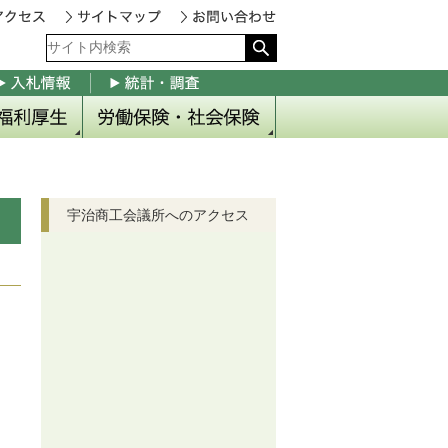
福利厚生
ス総合保険制度
害補償プラン
償プラン
業倒産防止共済制度
企業共済制度
職金共済制度
業員表彰
ん検診
労働保険・社会保険
労務相談のご案内
労働保険事務代行
労災保険
雇用保険
社会保険のご案内
健康保険
厚生年金
宇治商工会議所へのアクセス