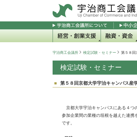
経営・創業支援
中小企業相談所のご案内
経営安定特別相談室
専門相談
創業支援
商店街チャレンジショップ
事業承継
経営経済動向調査
会員入会のメリット
融資・資金
融資制度の手引
マル経融資
日本政策金融公
宇治市融資制度
京都府融資制度
京都信用保証協
保証料率割引制
助成金のご案内
宇治商工会議所
検定試験・セミナー
第５８回
検定試験・セミナー
第５８回京都大学宇治キャンパス産学
京都大学宇治キャンパスにある４つの
参加企業間の業種の垣根を越えた連携
です。