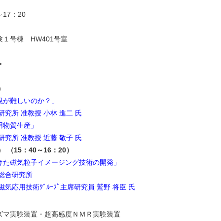
～17：20
１号棟 HW401号室
≫
）
現が難しいのか？」
 准教授 小林 進二 氏
用物質生産」
 准教授 近藤 敬子 氏
）
（15：40～16：20）
た磁気粒子イメージング技術の開発」
合研究所
応用技術ｸﾞﾙｰﾌﾟ主席研究員 鷲野 将臣 氏
験装置・超高感度ＮＭＲ実験装置