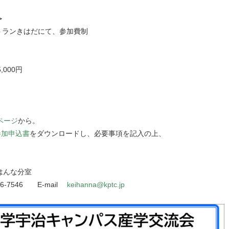
≫
トランきはだにて、参加費制
000円
ページ
から。
参加申込書
をダウンロードし、必要事項を記入の上、
。
はんな分室
66-7546 E-mail
keihanna@kptc.jp